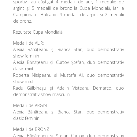
sportivii au câștigat 4 medalii de aur, 1 medalie de
argint și 5 medalii de bronz la Cupa Mondială, iar la
Campionatul Balcanic: 4 medalii de argint și 2 medalii
de bronz.
Rezultate Cupa Mondială
Medalii de AUR:
Alexia Bănățeanu și Bianca Stan, duo demonstrativ
show feminin
Alexia Bănățeanu și Curtov Ștefan, duo demonstrativ
clasic mixt
Roberta Nisipeanu și Mustafa Ali, duo demonstrativ
show mixt
Radu Gălbinașu și Adalin Visteanu Demarco, duo
demonstrativ show masculin
Medalii de ARGINT
Alexia Bănățeanu și Bianca Stan, duo demonstrativ
clasic feminin
Medalii de BRONZ
Alexia Bănățeanu și Ștefan Curtov, duo demonstrativ