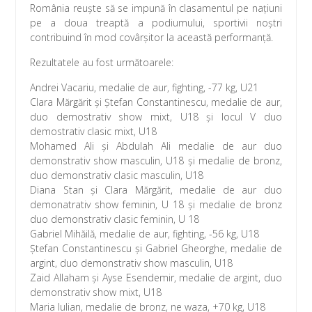
România reuște să se impună în clasamentul pe națiuni
pe a doua treaptă a podiumului, sportivii noștri
contribuind în mod covârșitor la această performanță.
Rezultatele au fost următoarele:
Andrei Vacariu, medalie de aur, fighting, -77 kg, U21
Clara Mărgărit și Ștefan Constantinescu, medalie de aur,
duo demostrativ show mixt, U18 și locul V duo
demostrativ clasic mixt, U18
Mohamed Ali și Abdulah Ali medalie de aur duo
demonstrativ show masculin, U18 și medalie de bronz,
duo demonstrativ clasic masculin, U18
Diana Stan și Clara Mărgărit, medalie de aur duo
demonatrativ show feminin, U 18 și medalie de bronz
duo demonstrativ clasic feminin, U 18
Gabriel Mihăilă, medalie de aur, fighting, -56 kg, U18
Ștefan Constantinescu și Gabriel Gheorghe, medalie de
argint, duo demonstrativ show masculin, U18
Zaid Allaham și Ayse Esendemir, medalie de argint, duo
demonstrativ show mixt, U18
Maria Iulian, medalie de bronz, ne waza, +70 kg, U18