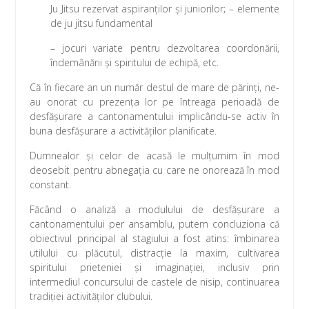
Ju Jitsu rezervat aspiranților și juniorilor; – elemente
de ju jitsu fundamental
– jocuri variate pentru dezvoltarea coordonării,
îndemânării și spiritului de echipă, etc.
Că în fiecare an un număr destul de mare de părinți, ne-
au onorat cu prezența lor pe întreaga perioadă de
desfășurare a cantonamentului implicându-se activ în
buna desfășurare a activităților planificate.
Dumnealor și celor de acasă le mulțumim în mod
deosebit pentru abnegația cu care ne onorează în mod
constant.
Făcând o analiză a modulului de desfășurare a
cantonamentului per ansamblu, putem concluziona că
obiectivul principal al stagiului a fost atins: îmbinarea
utilului cu plăcutul, distracție la maxim, cultivarea
spiritului prieteniei și imaginației, inclusiv prin
intermediul concursului de castele de nisip, continuarea
tradiției activităților clubului.