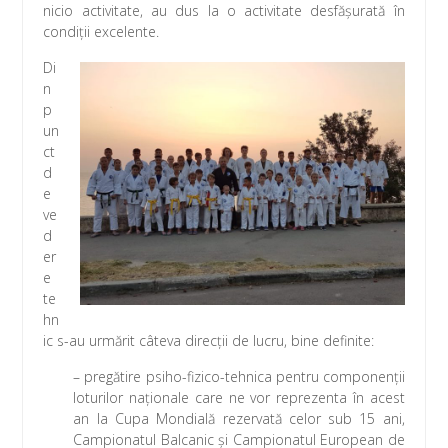
nicio activitate, au dus la o activitate desfășurată în
condiții excelente.
Di
n
p
un
ct
d
e
ve
d
er
e
te
hn
ic s-au urmărit câteva direcții de lucru, bine definite:
– pregătire psiho-fizico-tehnica pentru componenții
loturilor naționale care ne vor reprezenta în acest
an la Cupa Mondială rezervată celor sub 15 ani,
Campionatul Balcanic și Campionatul European de