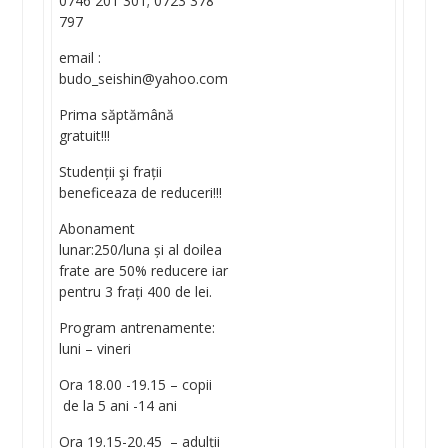
0746 201 301; 0723 378
797
email :
budo_seishin@yahoo.com
Prima săptămână
gratuit!!!
Studenții şi frații
beneficeaza de reduceri!!!
Abonament
lunar:250/luna și al doilea
frate are 50% reducere iar
pentru 3 frați 400 de lei.
Program antrenamente:
luni – vineri
Ora 18.00 -19.15 – copii
de la 5 ani -14 ani
Ora 19.15-20.45 – adulții